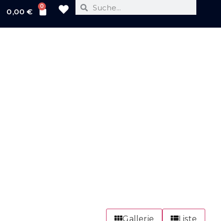
0
0,00
€
e
 tellus.
Gallerie
Liste