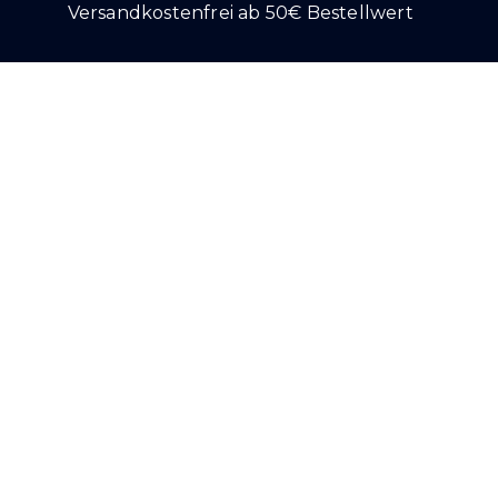
Versandkostenfrei ab 50€ Bestellwert
Alle Produkt
psum dolor sit amet, consectetur adipiscing elit. Ut elit