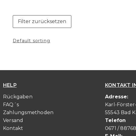
Filter zurücksetzen
HELP
KONTAKT I
Rückgaben
Adresse:
FAQ´s
Karl-Förster
Zahlungsmethoden
55543 Bad 
Versand
Telefon
Kontakt
0671 / 8876