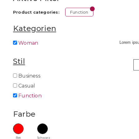
Function
Product categories:
Kategorien
Woman
Lorem ipsu
Stil
Business
Casual
Function
Farbe
Rot
Schwarz