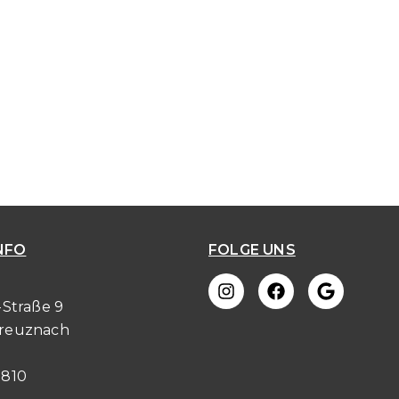
NFO
FOLGE UNS
-Straße 9
Kreuznach
8810