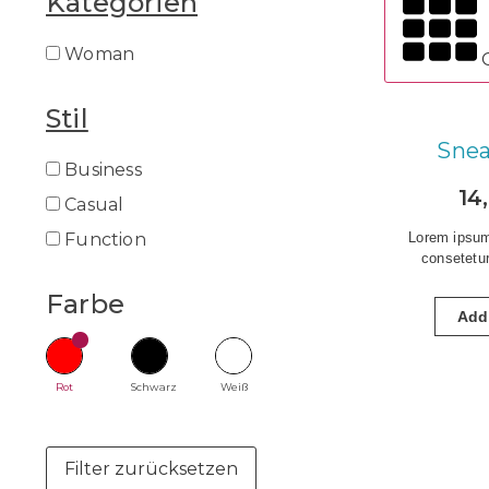
Kategorien
Woman
Stil
Snea
Business
14
Casual
Function
Lorem ipsum
consetetur
Farbe
Add 
Rot
Schwarz
Weiß
Filter zurücksetzen