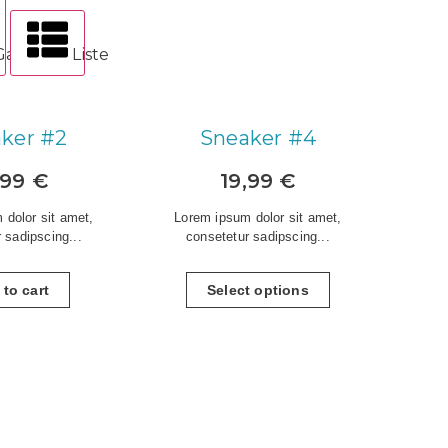
Gallerie
Liste
ker #2
Sneaker #4
,99
€
19,99
€
 dolor sit amet,
Lorem ipsum dolor sit amet,
 sadipscing...
consetetur sadipscing...
to cart
Select options