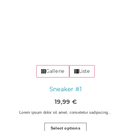
Alle Produkte
Lorem ipsum dolor sit amet, consectetur adipiscing
elit. Ut elit tellus.
Gallerie
Liste
Sneaker #1
19,99
€
Lorem ipsum dolor sit amet, consetetur sadipscing...
Select options