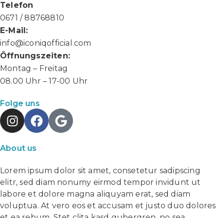
Telefon
0671 / 88768810
E-Mail:
info@iconiqofficial.com
Öffnungszeiten:
Montag – Freitag
08.00 Uhr – 17-00 Uhr
Folge uns
About us
Lorem ipsum dolor sit amet, consetetur sadipscing
elitr, sed diam nonumy eirmod tempor invidunt ut
labore et dolore magna aliquyam erat, sed diam
voluptua. At vero eos et accusam et justo duo dolores
et ea rebum. Stet clita kasd gubergren, no sea